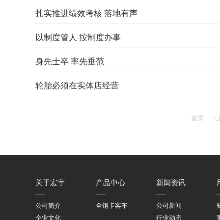
扎实推进绩效考核 落地有声
以制度管人 按制度办事
身先士卒 率先垂范
轮胎必须在实体店经营
首页
<
关于宏宇
产品中心
新闻资讯
公司简介
全钢卡客车
公司新闻
企业文化
行业动态