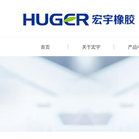
首页
关于宏宇
产品