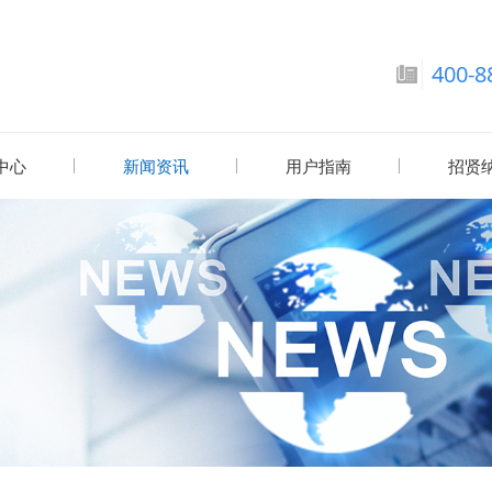
400-8
中心
新闻资讯
用户指南
招贤