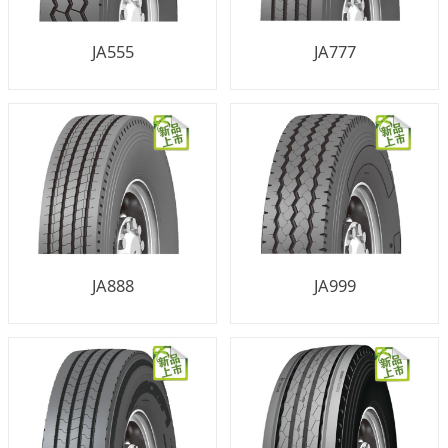
JA555
JA777
JA888
JA999