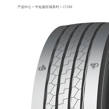
LT288
产品中心
>
中短途区域系列
>
LT288